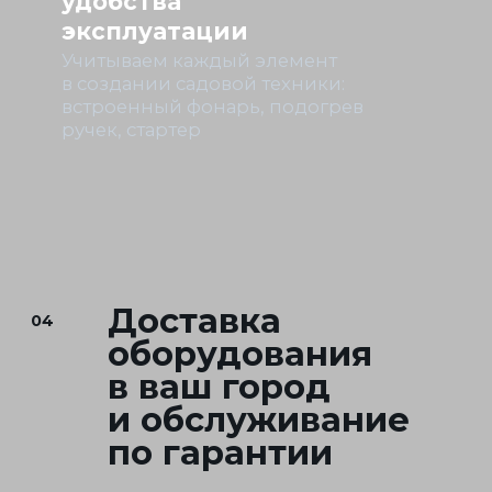
Часто задаваемые
07
вопросы
Станьте одним
08
из партнёров Yanis