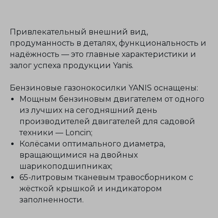
качеству и долговечности
продукции смогла завоевать
доверие покупателей
Привлекательный внешний вид,
продуманность в деталях, функциональность и
Подготовка
надёжность — это главные характеристики и
к первому
залог успеха продукции Yanis.
использованию
Бензиновые газонокосилки YANIS оснащены:
Для жителей Москвы и МО
можем подготовить технику к 1-
Мощным бензиновым двигателем от одного
му использованию и отправить
из лучших на сегодняшний день
видео с запуском в мессенджер
производителей двигателей для садовой
техники — Loncin;
Используем
Колёсами оптимального диаметра,
инновационные двигатели
вращающимися на двойных
от мировых
шарикоподшипниках;
производителей
65-литровым тканевым травосборником с
Honda, Briggs&Stratton, Loncin
жёсткой крышкой и индикатором
заполненности.