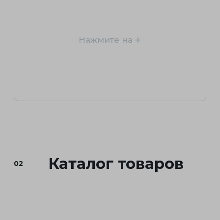
О компании
03
Yanis
Yanis — это не просто
производитель садовой
техники, это история
постоянного
совершенствования, инноваций
и преданности своим клиентам.
С первых дней Yanis сталкивалась
с конкуренцией, но благодаря