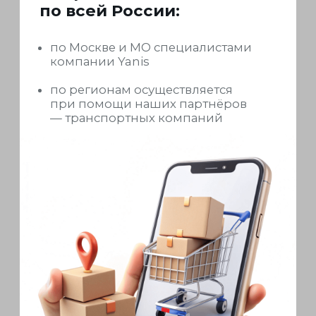
Поможем подобрать
газонокосилку
под ваши задачи
Заполните форму,
мы свяжемся для
консультации
+7
Удобный способ связи
Звонок по телефону
Telegram
WhatsApp
Viber