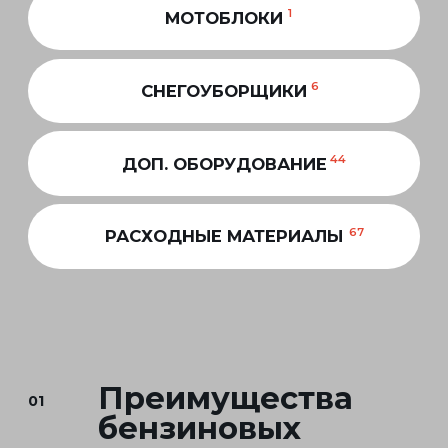
+
+
+
+
+
+
+
Нажмите на