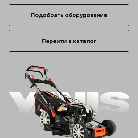
Сотрудничество
Полезная информация
Сервис
Правовые документы
официальный сайт компании
© 2024. Все права защищены
Политика конфиденциальности
Сайт запустила Молния
ООО «ЯНИС»
Юридический адрес: 119017, г. Москва, вн.
тер. г. муниципальный округ Якиманка, ул.
Большая Ордынка, д. 38, стр. 1
10
ГАЗОНОКОСИЛКИ
ОГРН: 5177746151875
↑
ИНН/ КПП:
7706451470/770601001
5
ТРИММЕРЫ