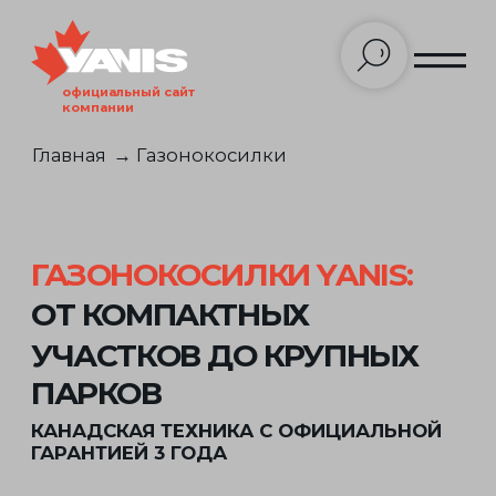
официальный сайт
компании
Главная
→ Газонокосилки
КАТЕГОРИИ ТОВАРОВ
Газонокосилки
ГАЗОНОКОСИЛКИ
YANIS:
Триммеры
ОТ КОМПАКТНЫХ
Мотоблоки
УЧАСТКОВ ДО КРУПНЫХ
Снегоуборщики
ПАРКОВ
Воздуходувки
КАНАДСКАЯ ТЕХНИКА С ОФИЦИАЛЬНОЙ
ГАРАНТИЕЙ 3 ГОДА
Дополнительное оборудование
НАВИГАЦИЯ
Подобрать оборудование
Оплата, доставка, гарантия
Перейти в каталог
Контакты