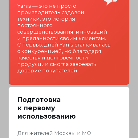
встроенный фонарь, подогрев
ручек, стартер
Доставка
04
оборудования
в ваш город
и обслуживание
по гарантии
Оплачивайте покупки
картой любого банка или
переводом на юрлицо