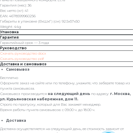
Гарантия (мес): 36
Вес нетто (кг): 41
EAN: 4678599960256
Габариты в упаковке (ВхШхГ) (см): 92.5x57x50
Weight: 44g
Упаковка
Гарантия
Гарантийный срок — 3 года
Руководство
Скачать руководство docx
Скачать руководство pdf
Доставка и самовывоз
Самовывоз
Бесплатно
Оформите заказ на сайте или по телефону, укажите, что заберете товар из
пункта самовывоза.
Самовывоз производится
на следующий день
по адресу:
г. Москва,
ул. Курьяновская набережная, дом 11.
Строго по пропуску, который для Вас закажет менеджер.
Время работы пункта самовывоза: с 09.00 ч. до 18.00 ч.
Доставка
Доставка осуществляется на следующий день, ее стоимость зависит от