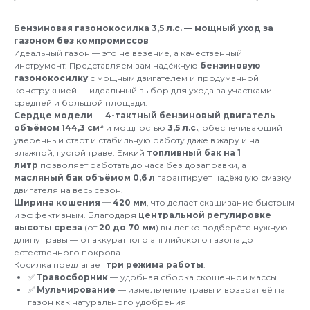
Бензиновая газонокосилка 3,5 л.с. — мощный уход за
газоном без компромиссов
Идеальный газон — это не везение, а качественный
инструмент. Представляем вам надёжную
бензиновую
газонокосилку
с мощным двигателем и продуманной
конструкцией — идеальный выбор для ухода за участками
средней и большой площади.
Сердце модели
—
4-тактный бензиновый двигатель
объёмом 144,3 см³
и мощностью
3,5 л.с.
, обеспечивающий
уверенный старт и стабильную работу даже в жару и на
влажной, густой траве. Ёмкий
топливный бак на 1
литр
позволяет работать до часа без дозаправки, а
масляный бак объёмом 0,6 л
гарантирует надёжную смазку
двигателя на весь сезон.
Ширина кошения — 420 мм
, что делает скашивание быстрым
и эффективным. Благодаря
центральной регулировке
высоты среза
(от
20 до 70 мм
) вы легко подберёте нужную
длину травы — от аккуратного английского газона до
естественного покрова.
Косилка предлагает
три режима работы
:
✅
Травосборник
— удобная сборка скошенной массы
✅
Мульчирование
— измельчение травы и возврат её на
газон как натурального удобрения