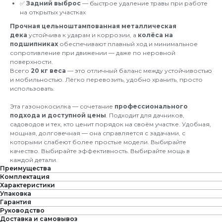
✅
Задний выброс
— быстрое удаление травы при работе
на открытых участках
Прочная цельноштампованная металлическая
дека
устойчива к ударам и коррозии, а
колёса на
подшипниках
обеспечивают плавный ход и минимальное
сопротивление при движении — даже по неровной
поверхности.
Всего
20 кг веса
— это отличный баланс между устойчивостью
и мобильностью. Лёгко перевозить, удобно хранить, просто
использовать.
Эта газонокосилка — сочетание
профессионального
подхода и доступной цены
. Подходит для дачников,
садоводов и тех, кто ценит порядок на своём участке. Удобная,
мощная, долговечная — она справляется с задачами, с
которыми слабеют более простые модели. Выбирайте
качество. Выбирайте эффективность. Выбирайте мощь в
каждой детали.
Преимущества
Комплектация
Характеристики
Упаковка
Гарантия
Руководство
Доставка и самовывоз