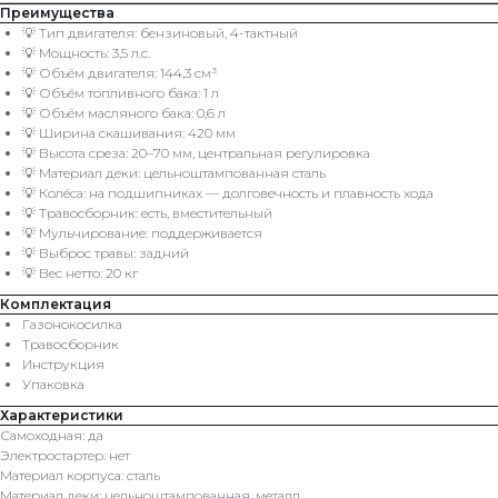
Преимущества
💡 Тип двигателя: бензиновый, 4-тактный
💡 Мощность: 3,5 л.с.
💡 Объём двигателя: 144,3 см³
💡 Объём топливного бака: 1 л
💡 Объём масляного бака: 0,6 л
💡 Ширина скашивания: 420 мм
💡 Высота среза: 20–70 мм, центральная регулировка
💡 Материал деки: цельноштампованная сталь
💡 Колёса: на подшипниках — долговечность и плавность хода
💡 Травосборник: есть, вместительный
💡 Мульчирование: поддерживается
💡 Выброс травы: задний
💡 Вес нетто: 20 кг
Комплектация
Газонокосилка
Травосборник
Инструкция
Упаковка
Характеристики
Самоходная: да
Электростартер: нет
Материал корпуса: сталь
Материал деки: цельноштампованная, металл