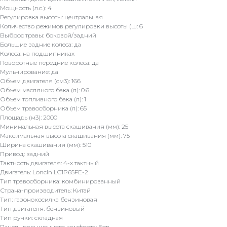
Мощность (л.с.): 4
Регулировка высоты: центральная
Количество режимов регулировки высоты (ш: 6
Выброс травы: боковой/задний
Большие задние колеса: да
Колеса: на подшипниках
Поворотные передние колеса: да
Мульчирование: да
Объем двигателя (см3): 166
Объем масляного бака (л): 0.6
Объем топливного бака (л): 1
Объем травосборника (л): 65
Площадь (м3): 2000
Минимальная высота скашивания (мм): 25
Максимальная высота скашивания (мм): 75
Ширина скашивания (мм): 510
Привод: задний
Тактность двигателя: 4-х тактный
Двигатель: Loncin LC1P65FE-2
Тип травосборника: комбинированный
Страна-производитель: Китай
Тип: газонокосилка бензиновая
Тип двигателя: бензиновый
Тип ручки: складная
Панель повышенного комфорта: Есть